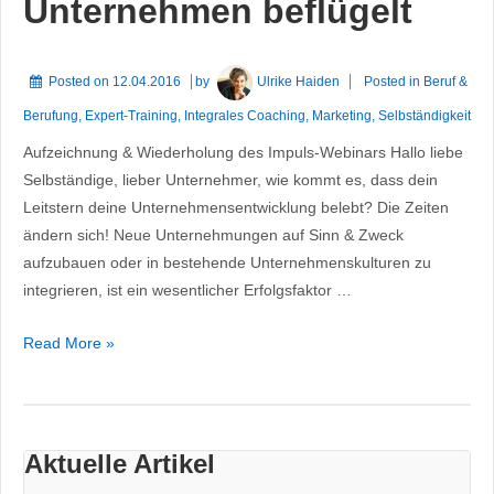
Unternehmen beflügelt
Posted on
12.04.2016
by
Ulrike Haiden
Posted in
Beruf &
Berufung
,
Expert-Training
,
Integrales Coaching
,
Marketing
,
Selbständigkeit
Aufzeichnung & Wiederholung des Impuls-Webinars Hallo liebe
Selbständige, lieber Unternehmer, wie kommt es, dass dein
Leitstern deine Unternehmensentwicklung belebt? Die Zeiten
ändern sich! Neue Unternehmungen auf Sinn & Zweck
aufzubauen oder in bestehende Unternehmenskulturen zu
integrieren, ist ein wesentlicher Erfolgsfaktor …
Wie
Read More »
ein
Leitstern
dein
Unternehmen
Aktuelle Artikel
beflügelt