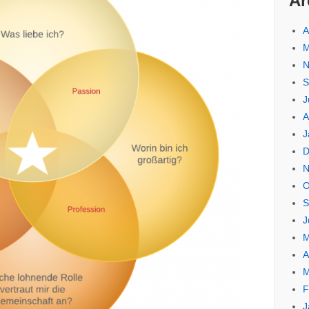
Ar
A
M
N
S
J
A
J
D
N
O
S
J
M
A
M
F
J