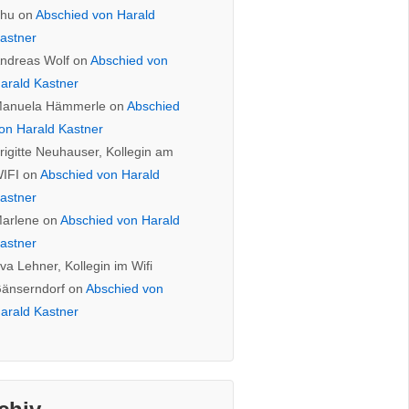
hu
on
Abschied von Harald
astner
ndreas Wolf
on
Abschied von
arald Kastner
anuela Hämmerle
on
Abschied
on Harald Kastner
rigitte Neuhauser, Kollegin am
IFI
on
Abschied von Harald
astner
arlene
on
Abschied von Harald
astner
va Lehner, Kollegin im Wifi
änserndorf
on
Abschied von
arald Kastner