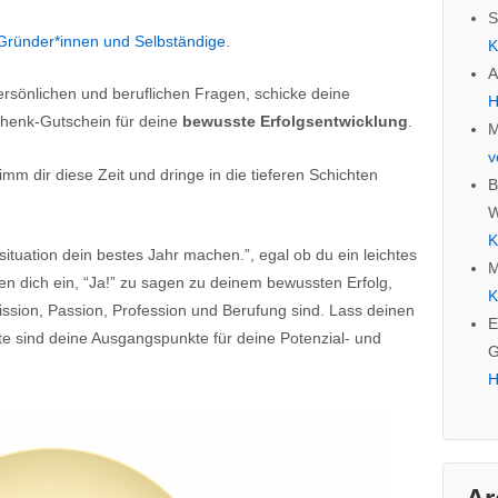
S
 Gründer*innen und Selbständige
.
K
A
rsönlichen und beruflichen Fragen, schicke deine
H
chenk-Gutschein für deine
bewusste Erfolgsentwicklung
.
M
v
imm dir diese Zeit und dringe in die tieferen Schichten
B
W
K
ituation dein bestes Jahr machen.”, egal ob du ein leichtes
M
den dich ein, “Ja!” zu sagen zu deinem bewussten Erfolg,
K
ssion, Passion, Profession und Berufung sind. Lass deinen
E
te sind deine Ausgangspunkte für deine Potenzial- und
G
H