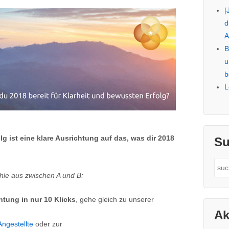
[
d
A
B
u
b
L
g ist eine klare Ausrichtung auf das, was dir 2018
Su
Sea
hle aus zwischen A und B:
for:
htung in nur 10 Klicks
, gehe gleich zu unserer
Ak
ngestellte
oder zur