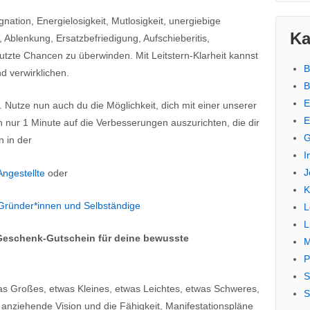
agnation, Energielosigkeit, Mutlosigkeit, unergiebige
Ka
, Ablenkung, Ersatzbefriedigung, Aufschieberitis,
tzte Chancen zu überwinden. Mit Leitstern-Klarheit kannst
B
d verwirklichen.
B
E
 Nutze nun auch du die Möglichkeit, dich mit einer unserer
E
n nur 1 Minute auf die Verbesserungen auszurichten, die dir
G
n in der
I
J
ngestellte
oder
K
 Gründer*innen und Selbständige
L
L
Geschenk-Gutschein für deine bewusste
M
P
S
s Großes, etwas Kleines, etwas Leichtes, etwas Schweres,
S
e anziehende Vision und die Fähigkeit, Manifestationspläne