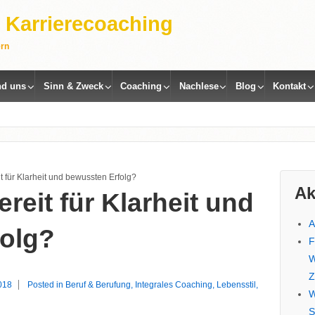
 | Karrierecoaching
ern
nd uns
Sinn & Zweck
Coaching
Nachlese
Blog
Kontakt
t für Klarheit und bewussten Erfolg?
Ak
ereit für Klarheit und
A
olg?
F
W
Z
018
Posted in
Beruf & Berufung
,
Integrales Coaching
,
Lebensstil
,
W
S