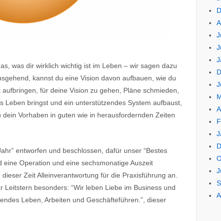
D
A
J
J
J
as, was dir wirklich wichtig ist im Leben – wir sagen dazu
D
ausgehend, kannst du eine Vision davon aufbauen, wie du
J
eit aufbringen, für deine Vision zu gehen, Pläne schmieden,
M
ins Leben bringst und ein unterstützendes System aufbaust,
A
 du dein Vorhaben in guten wie in herausfordernden Zeiten
F
J
D
Jahr” entworfen und beschlossen, dafür unser “Bestes
O
ald eine Operation und eine sechsmonatige Auszeit
J
n dieser Zeit Alleinverantwortung für die Praxisführung an.
S
r Leitstern besonders: “Wir leben Liebe im Business und
A
hendes Leben, Arbeiten und Geschäfteführen.”, dieser