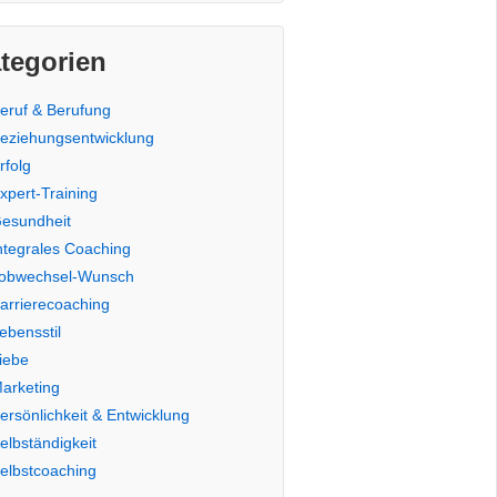
tegorien
eruf & Berufung
eziehungsentwicklung
rfolg
xpert-Training
esundheit
ntegrales Coaching
obwechsel-Wunsch
arrierecoaching
ebensstil
iebe
arketing
ersönlichkeit & Entwicklung
elbständigkeit
elbstcoaching