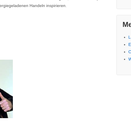
nergiegeladenen Handeln inspirieren.
Me
L
E
C
W