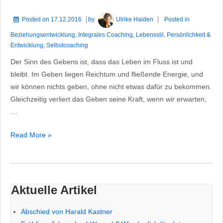
Posted on
17.12.2016
by
Ulrike Haiden
Posted in
Beziehungsentwicklung
,
Integrales Coaching
,
Lebensstil
,
Persönlichkeit &
Entwicklung
,
Selbstcoaching
Der Sinn des Gebens ist, dass das Leben im Fluss ist und
bleibt. Im Geben liegen Reichtum und fließende Energie, und
wir können nichts geben, ohne nicht etwas dafür zu bekommen.
Gleichzeitig verliert das Geben seine Kraft, wenn wir erwarten,
…
Sinn
Read More »
und
Flussrichtung
des
Gebens
Aktuelle Artikel
Abschied von Harald Kastner