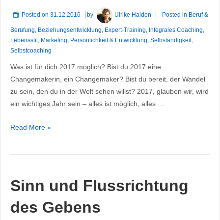
Posted on
31.12.2016
by
Ulrike Haiden
Posted in
Beruf &
Berufung
,
Beziehungsentwicklung
,
Expert-Training
,
Integrales Coaching
,
Lebensstil
,
Marketing
,
Persönlichkeit & Entwicklung
,
Selbständigkeit
,
Selbstcoaching
Was ist für dich 2017 möglich? Bist du 2017 eine
Changemakerin, ein Changemaker? Bist du bereit, der Wandel
zu sein, den du in der Welt sehen willst? 2017, glauben wir, wird
ein wichtiges Jahr sein – alles ist möglich, alles …
2017
Read More »
ist
alles
möglich
Sinn und Flussrichtung
des Gebens