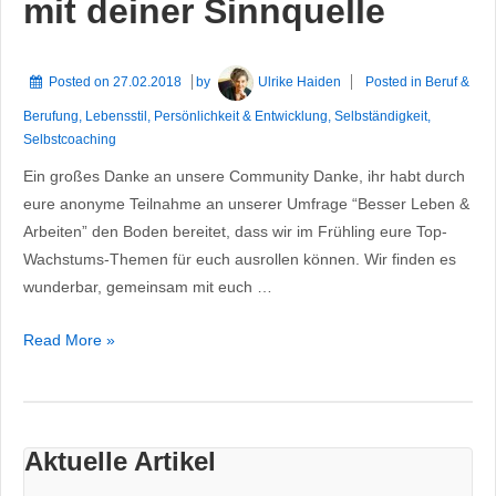
mit deiner Sinnquelle
Posted on
27.02.2018
by
Ulrike Haiden
Posted in
Beruf &
Berufung
,
Lebensstil
,
Persönlichkeit & Entwicklung
,
Selbständigkeit
,
Selbstcoaching
Ein großes Danke an unsere Community Danke, ihr habt durch
eure anonyme Teilnahme an unserer Umfrage “Besser Leben &
Arbeiten” den Boden bereitet, dass wir im Frühling eure Top-
Wachstums-Themen für euch ausrollen können. Wir finden es
wunderbar, gemeinsam mit euch …
Besser
Read More »
Leben
&
Arbeiten
mit
Aktuelle Artikel
deiner