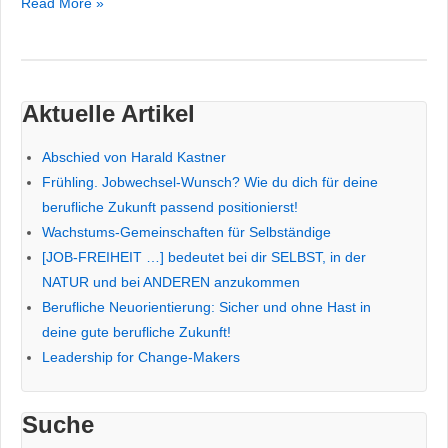
Nützt
Read More »
du
deine
unternehmerische
Freiheit,
Aktuelle Artikel
um
Wohlergehen
Abschied von Harald Kastner
zu
Frühling. Jobwechsel-Wunsch? Wie du dich für deine
schaffen?
berufliche Zukunft passend positionierst!
Wachstums-Gemeinschaften für Selbständige
[JOB-FREIHEIT …] bedeutet bei dir SELBST, in der
NATUR und bei ANDEREN anzukommen
Berufliche Neuorientierung: Sicher und ohne Hast in
deine gute berufliche Zukunft!
Leadership for Change-Makers
Suche