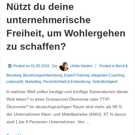
gefragt,
Nützt du deine
warum
andere
unternehmerische
erfolgreicher
Freiheit, um Wohlergehen
sind
als
zu schaffen?
du?
Posted on
01.05.2016
by
Ulrike Haiden
Posted in
Beruf &
Berufung
,
Beziehungsentwicklung
,
Expert-Training
,
Integrales Coaching
,
Lebensstil
,
Marketing
,
Persönlichkeit & Entwicklung
,
Selbständigkeit
In welcher Welt sollen heutige und künftige Generationen dieser
Welt leben? In einer Graswurzel-Ökonomie oder TTIP-
Ökonomie? Im deutschsprachigen Raum sind mehr als 99 %
der Unternehmen Klein- und Mittelbetriebe (KMU). 87 % davon
sind 1 bis 9 Personen Unternehmen. Von …