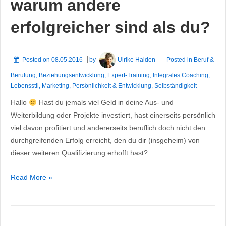
warum andere
erfolgreicher sind als du?
Posted on
08.05.2016
by
Ulrike Haiden
Posted in
Beruf &
Berufung
,
Beziehungsentwicklung
,
Expert-Training
,
Integrales Coaching
,
Lebensstil
,
Marketing
,
Persönlichkeit & Entwicklung
,
Selbständigkeit
Hallo
Hast du jemals viel Geld in deine Aus- und
Weiterbildung oder Projekte investiert, hast einerseits persönlich
viel davon profitiert und andererseits beruflich doch nicht den
durchgreifenden Erfolg erreicht, den du dir (insgeheim) von
dieser weiteren Qualifizierung erhofft hast? …
Hast
Read More »
du
dich
je