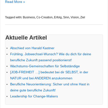
Wachstums-
Read More »
Gemeinschaften
für
Tagged with:
Business
,
Co-Creation
,
Erfolg
,
Sinn
,
Vision
,
Ziel
Selbständige
Aktuelle Artikel
Abschied von Harald Kastner
Frühling. Jobwechsel-Wunsch? Wie du dich für deine
berufliche Zukunft passend positionierst!
Wachstums-Gemeinschaften für Selbständige
[JOB-FREIHEIT …] bedeutet bei dir SELBST, in der
NATUR und bei ANDEREN anzukommen
Berufliche Neuorientierung: Sicher und ohne Hast in
deine gute berufliche Zukunft!
Leadership for Change-Makers