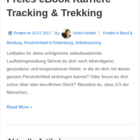
klare
Ausrichtung
Tracking & Trekking
Posted on
18.07.2017
by
Ulrike Haiden
Posted in
Beruf &
Berufung
,
Persönlichkeit & Entwicklung
,
Selbstcoaching
Leitfaden für deine erfolgreiche selbstbestimmte
Laufbahngestaltung Sehnst du dich nach lebendigerer,
gesünderer und kooperativerer Arbeit, in die du dich mit deiner
ganzen Persönlichkeit einbringen kannst? Oder freust du dich
schon über dein berufliches Glück? Wusstest du, dass 2/3 der
Menschen, …
Freies
Read More »
eBook
Karriere
Tracking
&