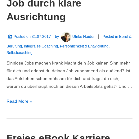
Job durch klare
Ausrichtung
Posted on
31.07.2017
by
Ulrike Haiden
Posted in
Beruf &
Berufung
,
Integrales Coaching
,
Persönlichkeit & Entwicklung
,
Selbstcoaching
Sinnlose Jobs machen krank Macht dein Job keinen Sinn mehr
für dich und erlebst du deinen Job zunehmend als quälend? Ist
das Aufstehen schon mühsam für dich und fragst du dich,
warum du überhaupt noch an diesen Arbeitsplatz gehst? Und …
Beende
Read More »
deinen
sinnlosen
Job
durch
Freies eBook Karriere