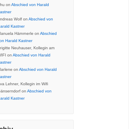
hu
on
Abschied von Harald
astner
ndreas Wolf
on
Abschied von
arald Kastner
anuela Hämmerle
on
Abschied
on Harald Kastner
rigitte Neuhauser, Kollegin am
IFI
on
Abschied von Harald
astner
arlene
on
Abschied von Harald
astner
va Lehner, Kollegin im Wifi
änserndorf
on
Abschied von
arald Kastner