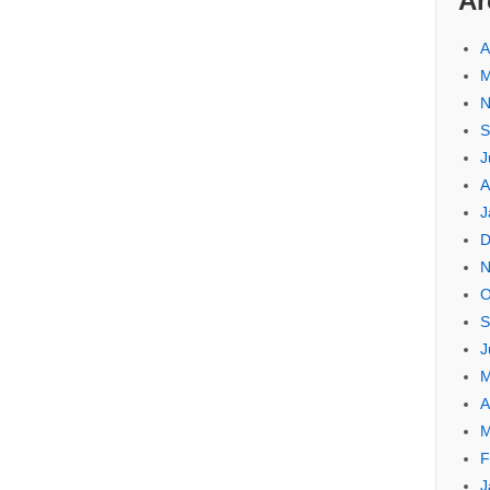
Ar
A
M
N
S
J
A
J
D
N
O
S
J
M
A
M
F
J