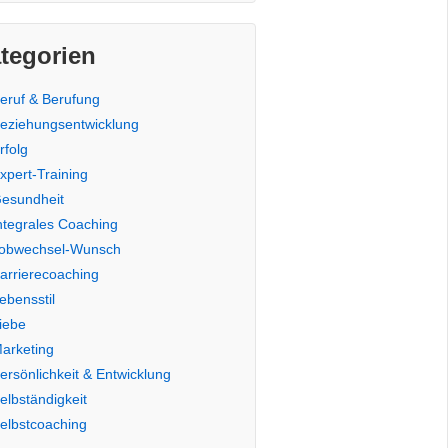
tegorien
eruf & Berufung
eziehungsentwicklung
rfolg
xpert-Training
esundheit
ntegrales Coaching
obwechsel-Wunsch
arrierecoaching
ebensstil
iebe
arketing
ersönlichkeit & Entwicklung
elbständigkeit
elbstcoaching