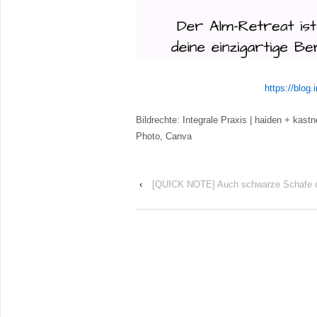
https://blog.
Bildrechte: Integrale Praxis | haiden + kas
Photo, Canva
‹
[QUICK NOTE] Auch schwarze Schafe dü