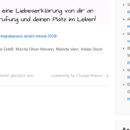
S
K
A
H
M
integralepraxis.at/alm-retreat-2019/
v
B
tner GnbR, Mischa Oliver Altmann, Melinda Varvi, Adobe Stock
W
K
M
rfen glücklich sein
Leadership for Change-Makers
›
K
E
G
H