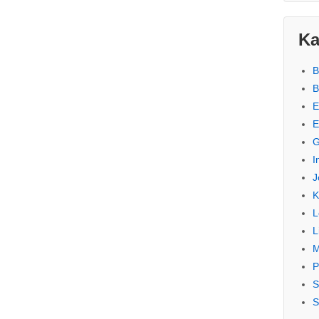
Ka
B
B
E
E
G
I
J
K
L
L
M
P
S
S