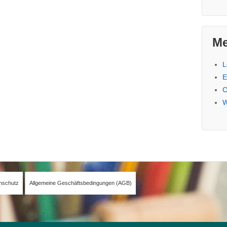
Me
L
E
C
W
nschutz
Allgemeine Geschäftsbedingungen (AGB)