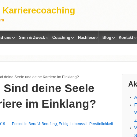
 | Karrierecoaching
ern
nd uns
Sinn & Zweck
Coaching
Nachlese
Blog
Kontakt
d deine Seele und deine Karriere im Einklang?
Ak
Sind deine Seele
A
riere im Einklang?
F
W
Z
019
Posted in
Beruf & Berufung
,
Erfolg
,
Lebensstil
,
Persönlichkeit
W
S