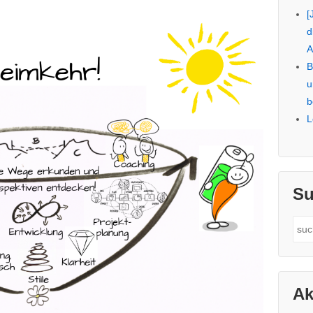
[
d
A
B
u
b
L
Su
Sea
for:
Ak