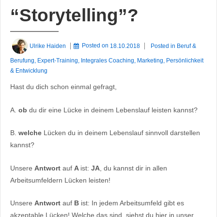
“Storytelling”?
Ulrike Haiden
Posted on
18.10.2018
Posted in
Beruf &
Berufung
,
Expert-Training
,
Integrales Coaching
,
Marketing
,
Persönlichkeit
& Entwicklung
Hast du dich schon einmal gefragt,
A.
ob
du dir eine Lücke in deinem Lebenslauf leisten kannst?
B.
welche
Lücken du in deinem Lebenslauf sinnvoll darstellen
kannst?
Unsere
Antwort
auf
A
ist:
JA
, du kannst dir in allen
Arbeitsumfeldern Lücken leisten!
Unsere
Antwort
auf
B
ist: In jedem Arbeitsumfeld gibt es
akzeptable Lücken! Welche das sind, siehst du hier in unser