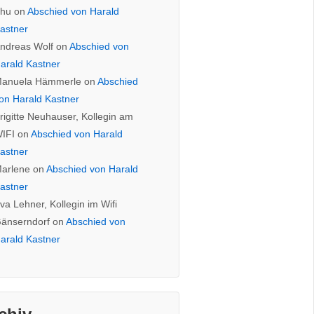
hu
on
Abschied von Harald
astner
ndreas Wolf
on
Abschied von
arald Kastner
anuela Hämmerle
on
Abschied
on Harald Kastner
rigitte Neuhauser, Kollegin am
IFI
on
Abschied von Harald
astner
arlene
on
Abschied von Harald
astner
va Lehner, Kollegin im Wifi
änserndorf
on
Abschied von
arald Kastner