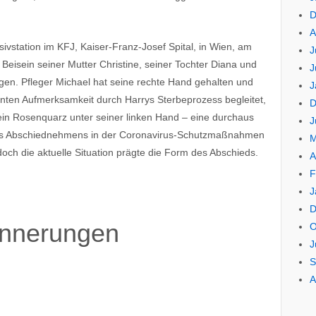
D
A
ivstation im KFJ, Kaiser-Franz-Josef Spital, in Wien, am
J
Beisein seiner Mutter Christine, seiner Tochter Diana und
J
agen. Pfleger Michael hat seine rechte Hand gehalten und
J
senten Aufmerksamkeit durch Harrys Sterbeprozess begleitet,
D
, ein Rosenquarz unter seiner linken Hand – eine durchaus
J
 des Abschiednehmens in der Coronavirus-Schutzmaßnahmen
M
doch die aktuelle Situation prägte die Form des Abschieds.
A
F
J
D
innerungen
O
J
S
A