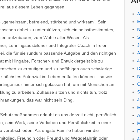
Ar
zfrei aus diesem Leben gegangen.
A
M
e „gemeinsam, befreiend, stärkend und wirksam“. Sein
N
nschen dabei zu unterstützen, sich ein selbstbestimmtes,
S
leben aufzubauen, zum Wohle aller Wesen. Als
J
, Lehrlingsausbildner und Integraler Coach in freier
A
bei, die für sie rundum passende Aufgabe und den richtigen
J
hat mit Hingabe, Forscher- und Entwicklergeist bis zu
D
enschen zu ermutigen und zu befähigen auch schwierige
N
ihr höchstes Potenzial im Leben entfalten können – so wie
O
ahrtingenieur hinter sich gelassen hat, um mit Menschen an
S
klung zu arbeiten. Zuhause sitzen und nichts tun, trotz
J
hränkungen, das war nicht sein Ding.
M
Schutzmaßnahmen erlaubt es uns derzeit nicht, persönlich
A
ein Werk, seine Vorlieben und Persönlichkeit in einer
M
verabschieden. Als engste Familie haben wir die
F
nmitglied, Freundin oder Freund und Weggefährtin oder
J