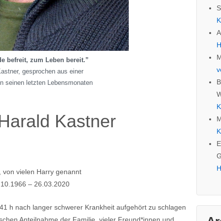
S
K
A
H
M
 befreit, zum Leben bereit.”
v
Kastner, gesprochen aus einer
B
in seinen letzten Lebensmonaten
W
K
 Harald Kastner
M
K
E
G
H
, von vielen Harry genannt
.10.1966 – 26.03.2020
1 h nach langer schwerer Krankheit aufgehört zu schlagen
elischen Anteilnahme der Familie, vieler Freund*innen und