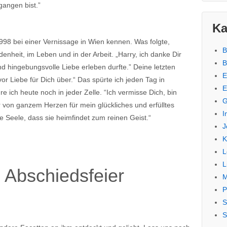
gangen bist.”
Ka
1998 bei einer Vernissage in Wien kennen. Was folgte,
B
enheit, im Leben und in der Arbeit. „Harry, ich danke Dir
B
und hingebungsvolle Liebe erleben durfte.” Deine letzten
E
or Liebe für Dich über.“ Das spürte ich jeden Tag in
E
 ich heute noch in jeder Zelle. “Ich vermisse Dich, bin
G
r von ganzem Herzen für mein glückliches und erfülltes
I
e Seele, dass sie heimfindet zum reinen Geist.“
J
K
L
L
 Abschiedsfeier
M
P
S
S