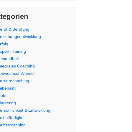
tegorien
eruf & Berufung
eziehungsentwicklung
rfolg
xpert-Training
esundheit
ntegrales Coaching
obwechsel-Wunsch
arrierecoaching
ebensstil
iebe
arketing
ersönlichkeit & Entwicklung
elbständigkeit
elbstcoaching