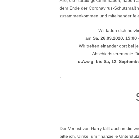
Alle, die Harald gekannt haben, haben 
dem Ende der Coronavirus-Schutzmaßn
zusammenkommen und miteinander feiern,
Wir laden dich herzl
am
Sa, 26.09.2020, 15:00 
Wir treffen einander dort bei j
Abschiedszeremonie für 
u.A.w.g. bis Sa, 12. Septemb
.
Der Verlust von Harry fällt auch in die w
bitte ich, Ulrike, um finanzielle Unters