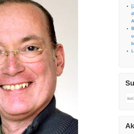
[
d
A
B
u
b
L
Su
Sea
for:
Ak