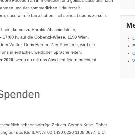
andere Facetten an ihm entdeckt und geliebt. Lass uns nach
ahmen und der sommerlichen Urlaubszeit
 dass wir die Ehre hatten, Teil seines Lebens zu sein.
Me
ich ein, komm zu Haralds Abschiedsfeier,
– 17:00 h
, auf die
Cobenzl-Wiese
, 1190 Wien.
L
edem Wetter. Doris Harder, Zen-Priesterin, wird die
E
uns in einfacher, weltlicher Sprache leiten.
C
er 2020
, wenn du mit uns Abschied feiern möchtest
W
Spenden
irtschaftlich sehr schwieríge Zeit der Corona-Krise. Daher
tützung auf das Kto IBAN AT02 1490 0220 1135 3677, BIC: