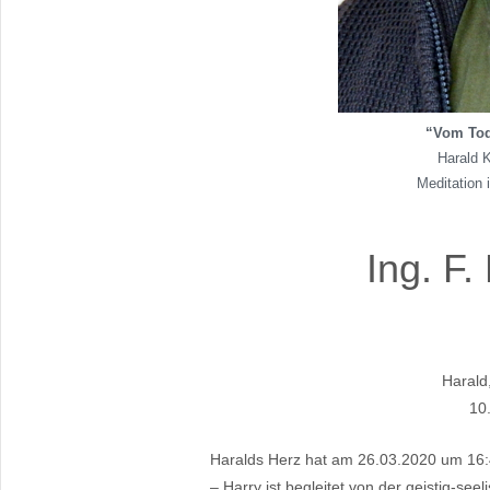
“Vom Tode
Harald 
Meditation 
Ing. F.
Harald
10
Haralds Herz hat am 26.03.2020 um 16:4
– Harry ist begleitet von der geistig-se