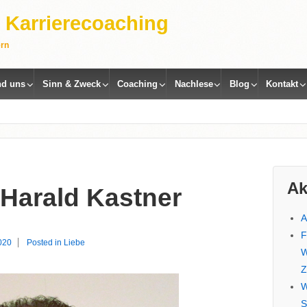
 | Karrierecoaching
ern
nd uns
Sinn & Zweck
Coaching
Nachlese
Blog
Kontakt
Ak
Harald Kastner
A
F
020
Posted in
Liebe
W
Z
W
S